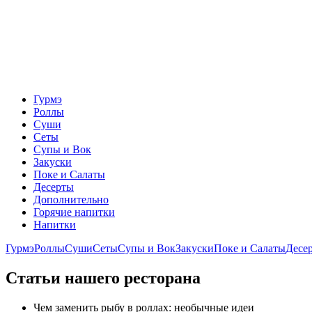
Гурмэ
Роллы
Суши
Сеты
Супы и Вок
Закуски
Поке и Салаты
Десерты
Дополнительно
Горячие напитки
Напитки
Гурмэ
Роллы
Суши
Сеты
Супы и Вок
Закуски
Поке и Салаты
Десе
Статьи нашего ресторана
Чем заменить рыбу в роллах: необычные идеи