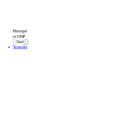
Минари
от
199
₽
0
шт
Чизкейк