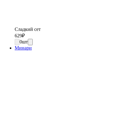
Сладкий сет
629
₽
0
шт
Минари