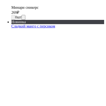
Минари сникерс
269
₽
0
шт
Новинка
Сладкий манго с персиком