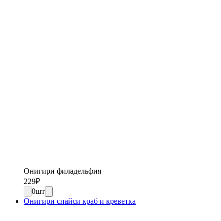
Онигири филадельфия
229
₽
0
шт
Онигири спайси краб и креветка