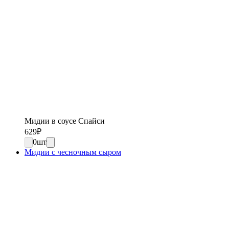
Мидии в соусе Спайси
629
₽
0
шт
Мидии с чесночным сыром