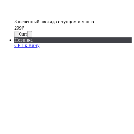
Запеченный авокадо с тунцом и манго
299
₽
0
шт
Новинка
СЕТ к Вину