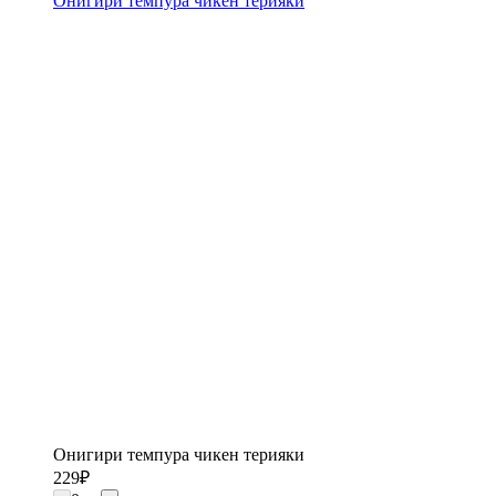
Онигири темпура чикен терияки
Онигири темпура чикен терияки
229
₽