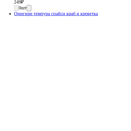
249
₽
0
шт
Онигири темпура спайси краб и креветка