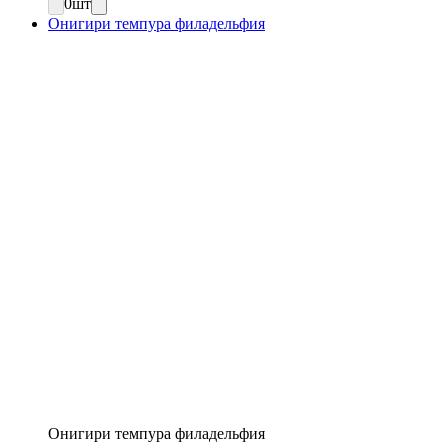
0
шт
Онигири темпура филадельфия
Онигири темпура филадельфия