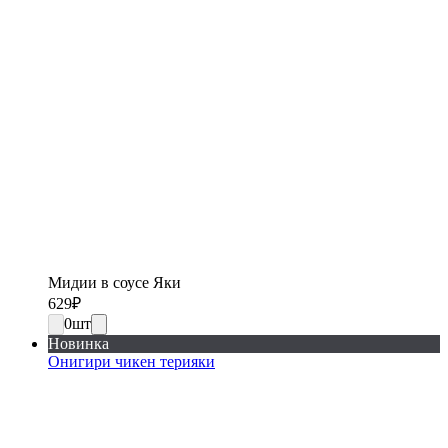
Мидии в соусе Яки
629
₽
0
шт
Новинка
Онигири чикен терияки