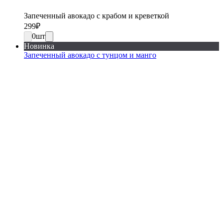
Запеченный авокадо с крабом и креветкой
299
₽
0
шт
Новинка
Запеченный авокадо с тунцом и манго