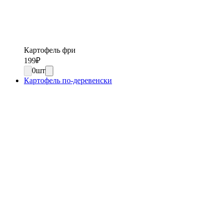
Картофель фри
199
₽
0
шт
Картофель по-деревенски