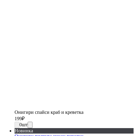
Онигири спайси краб и креветка
199
₽
0
шт
Новинка