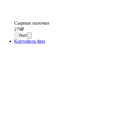
Сырные палочки
279
₽
0
шт
Картофель фри