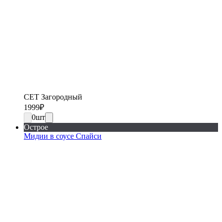
СЕТ Загородный
1999
₽
0
шт
Острое
Мидии в соусе Спайси