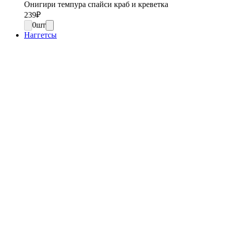
Онигири темпура спайси краб и креветка
239
₽
0
шт
Наггетсы