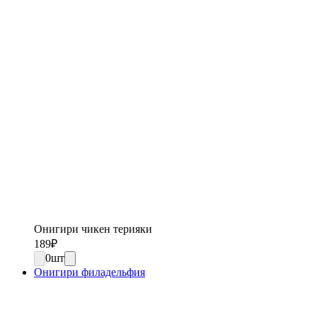
Онигири чикен терияки
189
₽
0
шт
Онигири филадельфия