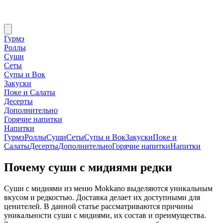
Гурмэ
Роллы
Суши
Сеты
Супы и Вок
Закуски
Поке и Салаты
Десерты
Дополнительно
Горячие напитки
Напитки
Гурмэ
Роллы
Суши
Сеты
Супы и Вок
Закуски
Поке и
Салаты
Десерты
Дополнительно
Горячие напитки
Напитки
Почему суши с мидиями редки
Суши с мидиями из меню Mokkano выделяются уникальным
вкусом и редкостью. Доставка делает их доступными для
ценителей. В данной статье рассматриваются причины
уникальности суши с мидиями, их состав и преимущества.