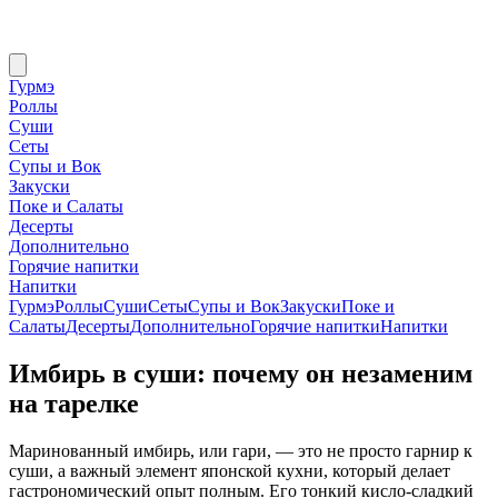
Гурмэ
Роллы
Суши
Сеты
Супы и Вок
Закуски
Поке и Салаты
Десерты
Дополнительно
Горячие напитки
Напитки
Гурмэ
Роллы
Суши
Сеты
Супы и Вок
Закуски
Поке и
Салаты
Десерты
Дополнительно
Горячие напитки
Напитки
Имбирь в суши: почему он незаменим
на тарелке
Маринованный имбирь, или гари, — это не просто гарнир к
суши, а важный элемент японской кухни, который делает
гастрономический опыт полным. Его тонкий кисло-сладкий