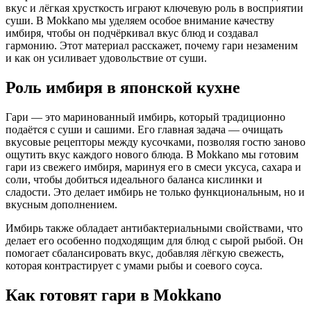
вкус и лёгкая хрусткость играют ключевую роль в восприятии
суши. В Mokkano мы уделяем особое внимание качеству
имбиря, чтобы он подчёркивал вкус блюд и создавал
гармонию. Этот материал расскажет, почему гари незаменим
и как он усиливает удовольствие от суши.
Роль имбиря в японской кухне
Гари — это маринованный имбирь, который традиционно
подаётся с суши и сашими. Его главная задача — очищать
вкусовые рецепторы между кусочками, позволяя гостю заново
ощутить вкус каждого нового блюда. В Mokkano мы готовим
гари из свежего имбиря, маринуя его в смеси уксуса, сахара и
соли, чтобы добиться идеального баланса кислинки и
сладости. Это делает имбирь не только функциональным, но и
вкусным дополнением.
Имбирь также обладает антибактериальными свойствами, что
делает его особенно подходящим для блюд с сырой рыбой. Он
помогает сбалансировать вкус, добавляя лёгкую свежесть,
которая контрастирует с умами рыбы и соевого соуса.
Как готовят гари в Mokkano