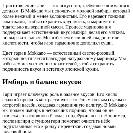
Приготовление гари — это искусство, требующее внимания к
деталям. В Mokkano мы используем молодой имбирь, который
более нежный и менее волокнистый. Его нарезают тонкими
ломтиками, чтобы сохранить хрусткость, и маринуют в
тщательно выверенной смеси. Процесс маринования
подчёркивает естественный вкус имбиря, делая его мягким,
но выразительным. Мы избегаем излишней сладости или
кислотности, чтобы гари гармонично дополнял суши.
Цвет гари в Mokkano — естественный светло-розовый,
который достигается благодаря натуральному маринаду. Мы
избегаем искусственных красителей, чтобы сохранить
подлинность вкуса и эстетику японской кухни.
Имбирь и баланс вкусов
Гари играет ключевую роль в балансе вкусов. Его кисло-
сладкий профиль контрастирует с солёным соевым соусом и
остротой васаби, создавая гармоничную палитру. В Mokkano
мы подаём имбирь в небольших порциях, чтобы он не
отвлекал от основного блюда, а подчёркивал его. Например,
после нигири с тунцом гари помогает очистить нёбо,
подготавливая его к роллу с креветкой, создавая новый
вкусовой опыт.