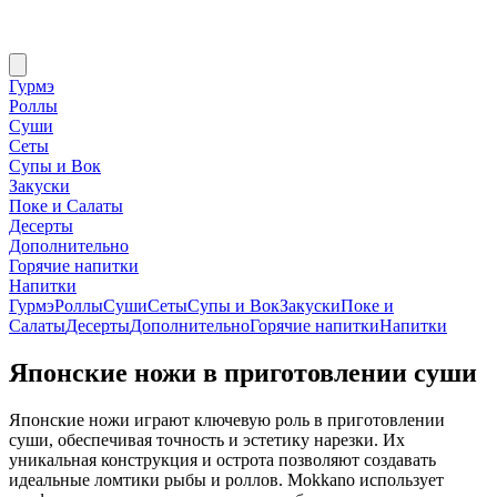
Гурмэ
Роллы
Суши
Сеты
Супы и Вок
Закуски
Поке и Салаты
Десерты
Дополнительно
Горячие напитки
Напитки
Гурмэ
Роллы
Суши
Сеты
Супы и Вок
Закуски
Поке и
Салаты
Десерты
Дополнительно
Горячие напитки
Напитки
Японские ножи в приготовлении суши
Японские ножи играют ключевую роль в приготовлении
суши, обеспечивая точность и эстетику нарезки. Их
уникальная конструкция и острота позволяют создавать
идеальные ломтики рыбы и роллов. Mokkano использует