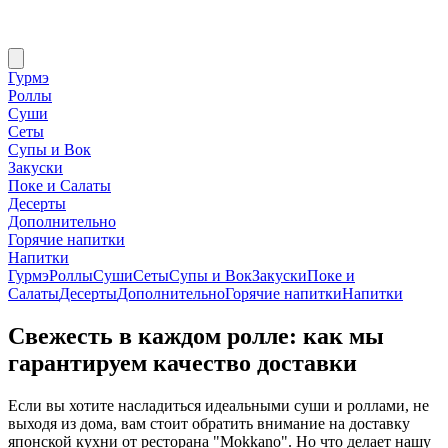
Гурмэ
Роллы
Суши
Сеты
Супы и Вок
Закуски
Поке и Салаты
Десерты
Дополнительно
Горячие напитки
Напитки
Гурмэ
Роллы
Суши
Сеты
Супы и Вок
Закуски
Поке и
Салаты
Десерты
Дополнительно
Горячие напитки
Напитки
Свежесть в каждом ролле: как мы
гарантируем качество доставки
Если вы хотите насладиться идеальными суши и роллами, не
выходя из дома, вам стоит обратить внимание на доставку
японской кухни от ресторана "Mokkano". Но что делает нашу