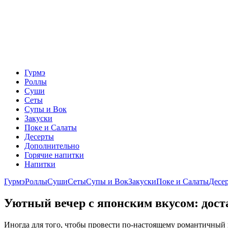
Гурмэ
Роллы
Суши
Сеты
Супы и Вок
Закуски
Поке и Салаты
Десерты
Дополнительно
Горячие напитки
Напитки
Гурмэ
Роллы
Суши
Сеты
Супы и Вок
Закуски
Поке и Салаты
Десе
Уютный вечер с японским вкусом: дост
Иногда для того, чтобы провести по-настоящему романтичный в