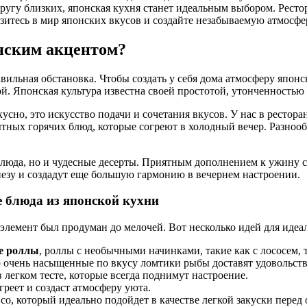
кругу близких, японская кухня станет идеальным выбором. Рест
итесь в мир японских вкусов и создайте незабываемую атмосфер
онским акцентом?
вильная обстановка. Чтобы создать у себя дома атмосферу японс
й. Японская культура известна своей простотой, утонченностью 
кусно, это искусство подачи и сочетания вкусов. У нас в рестора
тных горячих блюд, которые согреют в холодный вечер. Разнооб
 блюда, но и чудесные десерты. Приятным дополнением к ужину 
пезу и создадут еще большую гармонию в вечернем настроении.
 блюда из японской кухни
 элемент был продуман до мелочей. Вот несколько идей для идеа
е роллы
, роллы с необычными начинками, такие как с лососем,
о очень насыщенные по вкусу ломтики рыбы доставят удовольств
егком тесте, которые всегда поднимут настроение.
реет и создаст атмосферу уюта.
о, который идеально подойдет в качестве легкой закуски пере