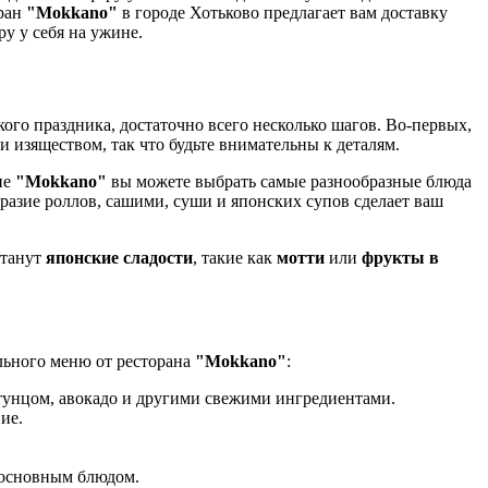
оран
"Mokkano"
в городе Хотьково предлагает вам доставку
у у себя на ужине.
кого праздника, достаточно всего несколько шагов. Во-первых,
и изяществом, так что будьте внимательны к деталям.
не
"Mokkano"
вы можете выбрать самые разнообразные блюда
разие роллов, сашими, суши и японских супов сделает ваш
станут
японские сладости
, такие как
мотти
или
фрукты в
льного меню от ресторана
"Mokkano"
:
 тунцом, авокадо и другими свежими ингредиентами.
ие.
д основным блюдом.