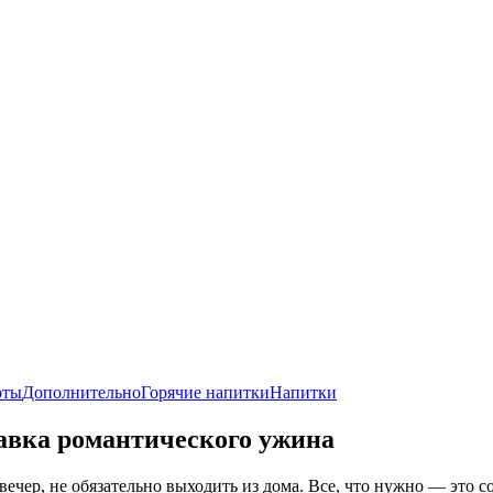
рты
Дополнительно
Горячие напитки
Напитки
авка романтического ужина
ечер, не обязательно выходить из дома. Все, что нужно — это с