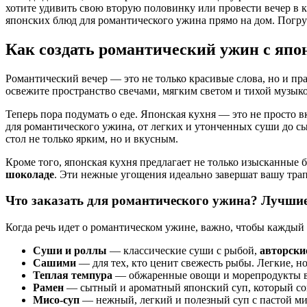
хотите удивить свою вторую половинку или провести вечер в 
японских блюд для романтического ужина прямо на дом. Погруз
Как создать романтический ужин с яп
Романтический вечер — это не только красивые слова, но и пра
освежите пространство свечами, мягким светом и тихой музыко
Теперь пора подумать о еде. Японская кухня — это не просто в
для романтического ужина, от легких и утонченных суши до сы
стол не только ярким, но и вкусным.
Кроме того, японская кухня предлагает не только изысканные
шоколаде
. Эти нежные угощения идеально завершат вашу тра
Что заказать для романтического ужина? Лучшие
Когда речь идет о романтическом ужине, важно, чтобы каждый
Суши и роллы
— классические суши с рыбой,
авторски
Сашими
— для тех, кто ценит свежесть рыбы. Легкие, н
Теплая темпура
— обжаренные овощи и морепродукты в л
Рамен
— сытный и ароматный японский суп, который сог
Мисо-суп
— нежный, легкий и полезный суп с пастой мис