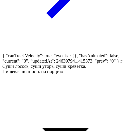
{ "canTrackVelocity": true, "events": {}, "hasAnimated": false,
"current": "0", "updatedAt": 246397941.415373, "prev": "0" }
г
Суши лосось, суши угорь, суши креветка.
Пищевая ценность на порцию