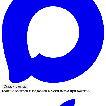
Оставить отзыв
Больше бонусов и подарков в мобильном приложении